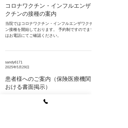
コロナワクチン・インフルエンザワ
クチンの接種の案内
当院ではコロナワクチン・インフルエンザワクチ
ン接種を開始しております。 予約制ですのでまず
はお電話にてご確認ください。
sandy6171
2025年5月29日
患者様へのご案内（保険医療機関に
おける書面掲示）
明細書について 当院は診療規則に則り、明細書に
ついては無償で交付いたします。 一般名での処方
について 後発医療品があるお薬については、商品
名ではなく一般名（有効成分での名称） で処方す
る場合がございます。 医療情報の活用について...